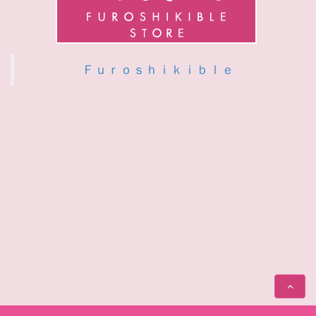
Ｆｕｒｏｓｈｉｋｉｂｌｅ