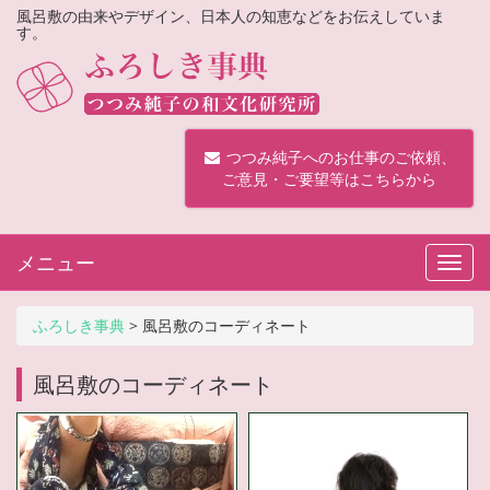
風呂敷の由来やデザイン、日本人の知恵などをお伝えしていま
す。
つつみ純子へのお仕事のご依頼、
ご意見・ご要望等はこちらから
メニュー
Toggl
navig
ふろしき事典
>
風呂敷のコーディネート
風呂敷のコーディネート