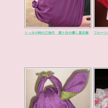
とっさの時の三角巾 紫と白の暈し風呂敷
フルーツ