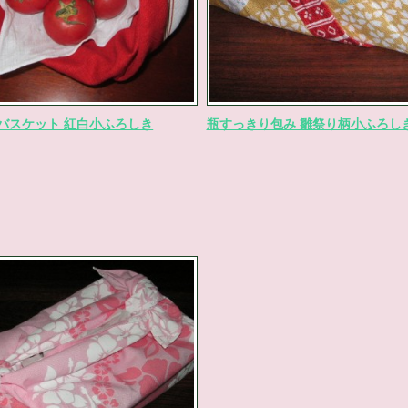
バスケット 紅白小ふろしき
瓶すっきり包み 雛祭り柄小ふろし