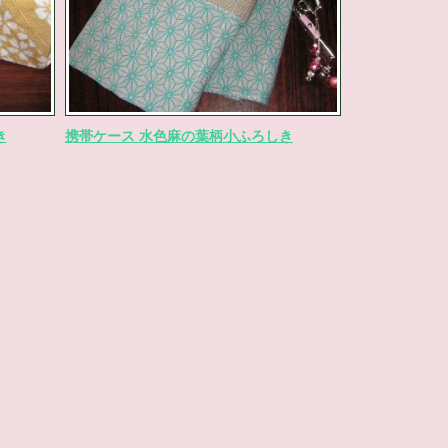
き
携帯ケース 水色麻の葉柄小ふろしき