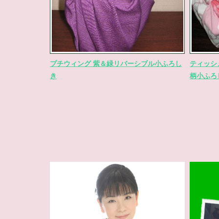
プチウィング 紫＆緑リバーシブル小ふろし
ティッシ
き
柄小ふろ