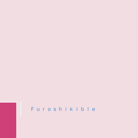
Ｆｕｒｏｓｈｉｋｉｂｌｅ