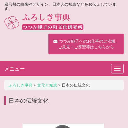
風呂敷の由来やデザイン、日本人の知恵などをお伝えしていま
す。
つつみ純子へのお仕事のご依頼、
ご意見・ご要望等はこちらから
メニュー
Toggl
navig
ふろしき事典
>
文化と知恵
>
日本の伝統文化
日本の伝統文化